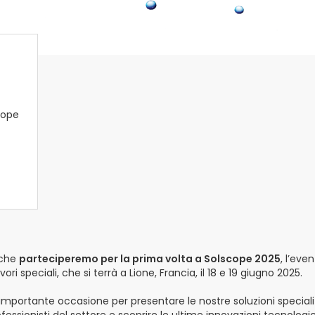
 che
parteciperemo per la prima volta a Solscope 2025
, l’eve
ori speciali, che si terrà a Lione, Francia, il 18 e 19 giugno 2025.
portante occasione per presentare le nostre soluzioni speciali p
fessionisti del settore e scoprire le ultime innovazioni tecnologi