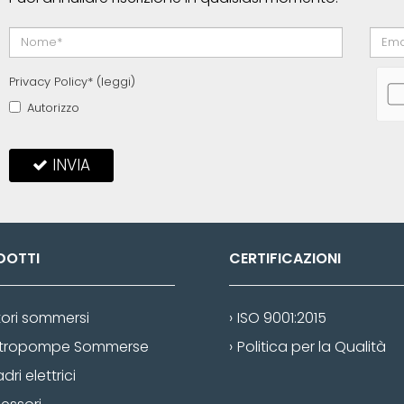
Privacy Policy* (
leggi
)
Autorizzo
INVIA
DOTTI
CERTIFICAZIONI
ori sommersi
ISO 9001:2015
ttropompe Sommerse
Politica per la Qualità
ri elettrici