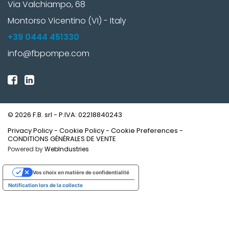
Via Valchiampo, 68
Montorso Vicentino (VI) - Italy
+39 0444 451330
info@fbpompe.com
© 2026 F.B. srl - P.IVA: 02218840243
Privacy Policy
-
Cookie Policy
-
Cookie Preferences
-
CONDITIONS GÉNÉRALES DE VENTE
Powered by
WebIndustries
Vos choix en matière de confidentialité
Notification lors de la collecte