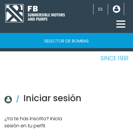
ES
Toggl
navig
SELECTOR DE BOMBAS
SINCE 1991
Iniciar sesión
/
¿Ya te has inscrito? Inicia
sesión en tu perfil.